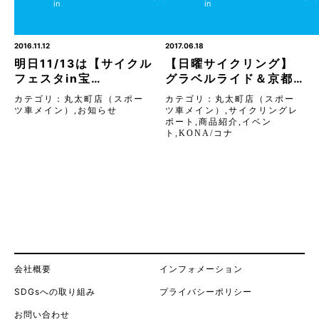
in
in
ポー
ツ車
メイ
ン）
2016.11.12
2017.06.18
明日11/13は【サイクル
【日曜サイクリング】
フェスタin宝…
グラベルライド＆京都…
カテゴリ：
丸太町店（スポー
カテゴリ：
丸太町店（スポー
ツ車メイン）
,
お知らせ
ツ車メイン）
,
サイクリングレ
ポート
,
商品紹介
,
イベン
ト
,
KONA/コナ
会社概要
インフォメーション
SDGsへの取り組み
プライバシーポリシー
お問い合わせ