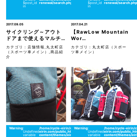
$post_id
renewal/search.php
$post_id
renewal/search.ph
（ス
in
in
ポー
ツ車
メイ
ン）
2017.09.05
2017.04.21
サイクリング～アウト
【RawLow Mountain
ドアまで使えるマルチ…
Wor…
カテゴリ：
店舗情報
,
丸太町店
カテゴリ：
丸太町店（スポー
（スポーツ車メイン）
,
商品紹
ツ車メイン）
介
Warning
:
/home/cycle-eirin/cycle-
Warning
:
on
/home/cycle-eirin/c
26
Undefined
eirin.com/public_html/wordpress/wp-
Undefined
line
eirin.com/public_h
丸太
variable
content/themes/eirin-
variable
content/themes/eir
町店