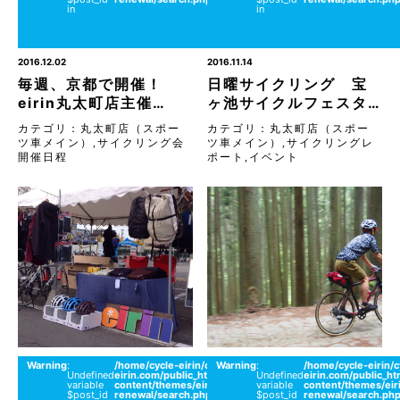
in
in
ポー
ツ車
メイ
ン）
2016.12.02
2016.11.14
毎週、京都で開催！
日曜サイクリング 宝
eirin丸太町店主催…
ヶ池サイクルフェスタ…
カテゴリ：
丸太町店（スポー
カテゴリ：
丸太町店（スポー
ツ車メイン）
,
サイクリング会
ツ車メイン）
,
サイクリングレ
開催日程
ポート
,
イベント
Warning
:
/home/cycle-eirin/cycle-
Warning
:
on
/home/cycle-eirin/c
26
Undefined
eirin.com/public_html/wordpress/wp-
Undefined
line
eirin.com/public_h
丸太
variable
content/themes/eirin-
variable
content/themes/eir
町店
$post_id
renewal/search.php
$post_id
renewal/search.ph
（ス