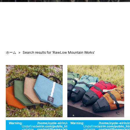
ホーム
Search results for 'RawLow Mountain Works'
Warning
:
/home/cycle-eirin/cycle-
Warning
:
on
/home/cycle-eirin/c
26
Undefined
eirin.com/public_html/wordpress/wp-
Undefined
line
eirin.com/public_h
丸太
variable
content/themes/eirin-
variable
content/themes/eir
町店