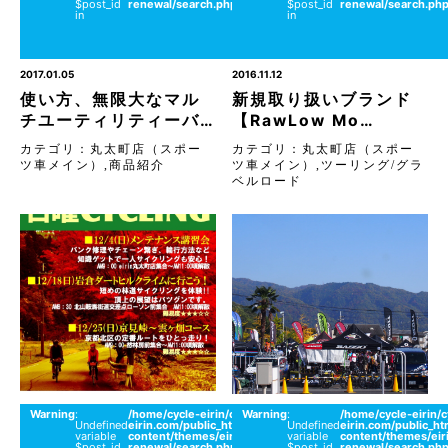
$post_id
renewal/search.php
$post_id
renewal/search.ph
（ス
in
in
ポー
ツ車
メイ
ン）
2017.01.05
2016.11.12
使い方、無限大なマル
新規取り扱いブランド
チユーティリティーバ…
【RawLow Mo…
カテゴリ：
丸太町店（スポー
カテゴリ：
丸太町店（スポー
ツ車メイン）
,
商品紹介
ツ車メイン）
,
ツーリング/グラ
ベルロード
Warning
:
/home/cycle-eirin/cycle-
Warning
:
on
/home/cycle-eirin/c
26
Undefined
eirin.com/public_html/wordpress/wp-
Undefined
line
eirin.com/public_h
丸太
variable
content/themes/eirin-
variable
content/themes/eir
町店
$post_id
renewal/search.php
$post_id
renewal/search.ph
（ス