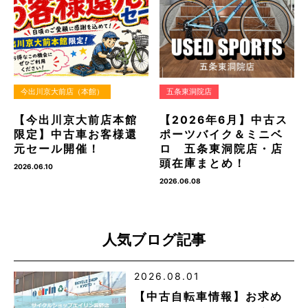
今出川京大前店（本館）
五条東洞院店
【今出川京大前店本館
【2026年6月】中古ス
限定】中古車お客様還
ポーツバイク＆ミニベ
元セール開催！
ロ 五条東洞院店・店
頭在庫まとめ！
2026.06.10
2026.06.08
人気ブログ記事
2026.08.01
【中古自転車情報】お求め