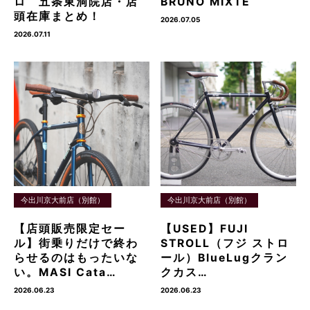
ロ 五条東洞院店・店
BRUNO MIXTE
頭在庫まとめ！
2026.07.05
2026.07.11
今出川京大前店（別館）
今出川京大前店（別館）
【店頭販売限定セー
【USED】FUJI
ル】街乗りだけで終わ
STROLL（フジ ストロ
らせるのはもったいな
ール）BlueLugクラン
い。MASI Cata…
クカス…
2026.06.23
2026.06.23