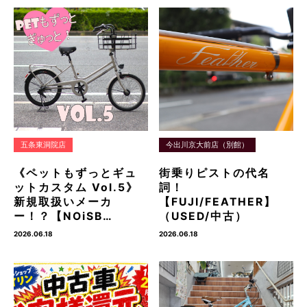
五条東洞院店
今出川京大前店（別館）
《ペットもずっとギュ
街乗りピストの代名
ットカスタム Vol.5》
詞！
新規取扱いメーカ
【FUJI/FEATHER】
ー！？【NOiSB…
（USED/中古）
2026.06.18
2026.06.18