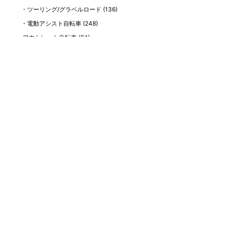
ツーリング/グラベルロード
(136)
電動アシスト自転車
(248)
アウトレット自転車
(84)
2024モデル
(57)
2023モデル
(67)
中古自転車
(1,952)
中古ロードバイク
(121)
中古部品
(139)
イベント
(311)
サイクリング会 開催日程
(73)
サイクリングレポート
(132)
SALE情報
(460)
お客様紹介
(102)
お知らせ
(218)
エイリン公式YouTubeチャンネル情報
(123)
最近の投稿