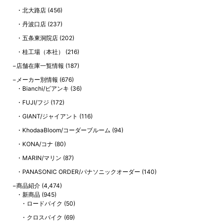
北大路店
(456)
丹波口店
(237)
五条東洞院店
(202)
桂工場（本社）
(216)
店舗在庫一覧情報
(187)
メーカー別情報
(676)
Bianchi/ビアンキ
(36)
FUJI/フジ
(172)
GIANT/ジャイアント
(116)
KhodaaBloom/コーダーブルーム
(94)
KONA/コナ
(80)
MARIN/マリン
(87)
PANASONIC ORDER/パナソニックオーダー
(140)
商品紹介
(4,474)
新商品
(945)
ロードバイク
(50)
クロスバイク
(69)