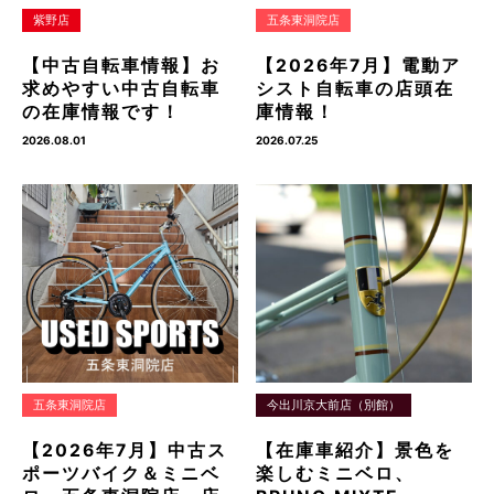
紫野店
五条東洞院店
【中古自転車情報】お
【2026年7月】電動ア
求めやすい中古自転車
シスト自転車の店頭在
の在庫情報です！
庫情報！
2026.08.01
2026.07.25
五条東洞院店
今出川京大前店（別館）
【2026年7月】中古ス
【在庫車紹介】景色を
ポーツバイク＆ミニベ
楽しむミニベロ、