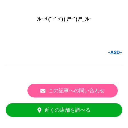
ﾌﾚｰヾ(ﾟｰﾟゞ)( 尸ｰﾟ)尸_ﾌﾚｰ
-ASD-
この記事への問い合わせ
近くの店舗を調べる