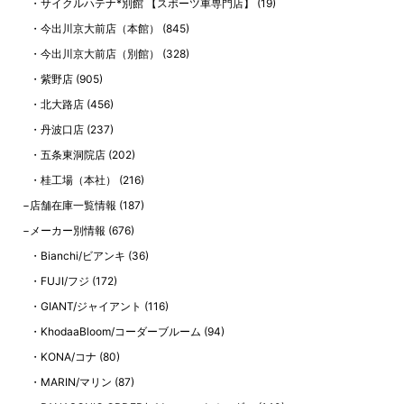
サイクルハテナ*別館 【スポーツ車専門店】
(19)
今出川京大前店（本館）
(845)
今出川京大前店（別館）
(328)
紫野店
(905)
北大路店
(456)
丹波口店
(237)
五条東洞院店
(202)
桂工場（本社）
(216)
店舗在庫一覧情報
(187)
メーカー別情報
(676)
Bianchi/ビアンキ
(36)
FUJI/フジ
(172)
GIANT/ジャイアント
(116)
KhodaaBloom/コーダーブルーム
(94)
KONA/コナ
(80)
MARIN/マリン
(87)