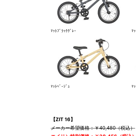
ﾏｯﾄﾌﾞﾗｯｸｸﾞﾚｰ
ﾏｯ
ﾏｯﾄﾍﾞｰｼﾞｭ
ﾏｯ
【ZIT 16】
メーカー希望価格：￥40,480（税込）