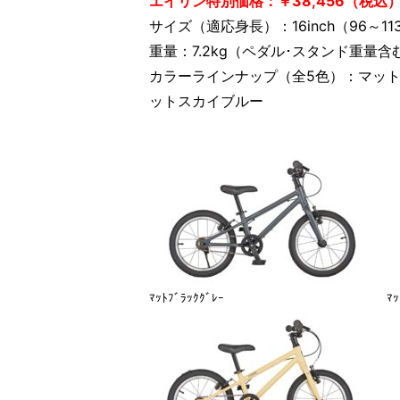
エイリン特別価格：￥38,456（税込
サイズ（適応身長）：16inch（96～11
重量：7.2kg（ペダル･スタンド重量含
カラーラインナップ（全5色）：マッ
ットスカイブルー
ﾏｯﾄﾌﾞﾗｯｸｸﾞﾚｰ
ﾏｯ