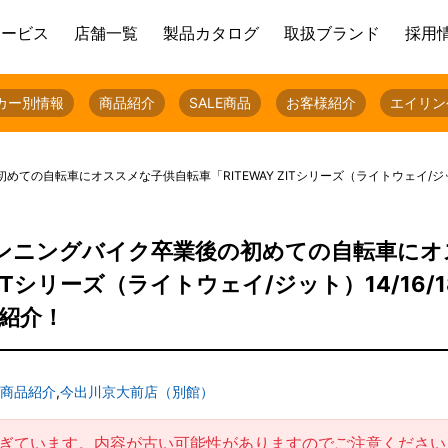
サービス
店舗一覧
製品カタログ
取扱ブランド
採用
カー別情報
商品紹介
SALE商品
お客様紹介
エイリン
転車にオススメな子供自転車「RITEWAY ZITシリーズ（ライトウェイ/ジット）14/1
ンニングバイク卒業後の初めての自転車にオ
ITシリーズ（ライトウェイ/ジット）14/16/18
ご紹介！
商品紹介
,
今出川京大前店（別館）
過ぎています。内容が古い可能性がありますのでご注意ください