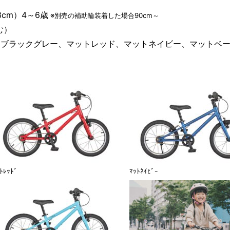
）
3cm）4～6歳
※別売の補助輪装着した場合90cm～
む）
トブラックグレー、マットレッド、マットネイビー、マットベ
ﾄﾚｯﾄﾞ
ﾏｯﾄﾈｲﾋﾞｰ