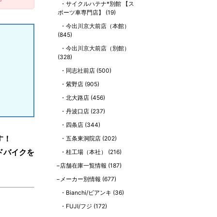
サイクルハテナ*別館 【ス
ポーツ車専門店】
(19)
今出川京大前店（本館）
(845)
今出川京大前店（別館）
(328)
同志社前店
(500)
紫野店
(905)
北大路店
(456)
丹波口店
(237)
四条店
(344)
す！
五条東洞院店
(202)
ドバイクを
桂工場（本社）
(216)
店舗在庫一覧情報
(187)
メーカー別情報
(677)
Bianchi/ビアンキ
(36)
FUJI/フジ
(172)