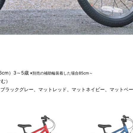
）
6cm）3～5歳
※別売の補助輪装着した場合85cm～
含む）
トブラックグレー、マットレッド、マットネイビー、マットベ