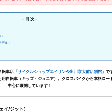
– 目 次 –
ム」
モデル」
自転車店
「サイクルショップエイリン今出川京大前店別館」
で
も用自転車（キッズ・ジュニア）。クロスバイクから本格ロー
中心に展開しています！
トウェイ/ジット）