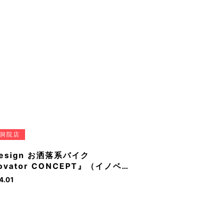
洞院店
esign お洒落系バイク
ovator CONCEPT』（イノベ…
4.01