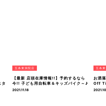
五条東洞院店
五条東
【最新 店頭在庫情報!!】予約するなら
お洒落
スタ
今!! 子ども用自転車＆キッズバイク～♪
Off
2021.11.18
2021.10