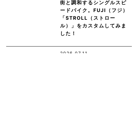
街と調和するシングルスピ
ードバイク。FUJI（フジ）
「STROLL（ストロー
ル）」をカスタムしてみま
した！
2026.07.11
【2026年7月】中古スポー
ツバイク＆ミニベロ 五条
東洞院店・店頭在庫まと
め！
2020.02.10
【メンテナンス】Shimano
油圧ディスクブレーキホー
ス交換とブリーディングに