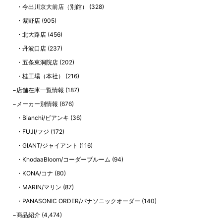
今出川京大前店（別館）
(328)
紫野店
(905)
北大路店
(456)
丹波口店
(237)
五条東洞院店
(202)
桂工場（本社）
(216)
店舗在庫一覧情報
(187)
メーカー別情報
(676)
Bianchi/ビアンキ
(36)
FUJI/フジ
(172)
GIANT/ジャイアント
(116)
KhodaaBloom/コーダーブルーム
(94)
KONA/コナ
(80)
MARIN/マリン
(87)
PANASONIC ORDER/パナソニックオーダー
(140)
商品紹介
(4,474)