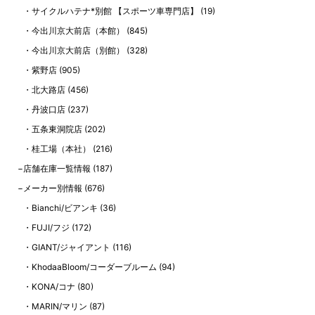
サイクルハテナ*別館 【スポーツ車専門店】
(19)
今出川京大前店（本館）
(845)
今出川京大前店（別館）
(328)
紫野店
(905)
北大路店
(456)
丹波口店
(237)
五条東洞院店
(202)
桂工場（本社）
(216)
店舗在庫一覧情報
(187)
メーカー別情報
(676)
Bianchi/ビアンキ
(36)
FUJI/フジ
(172)
GIANT/ジャイアント
(116)
KhodaaBloom/コーダーブルーム
(94)
KONA/コナ
(80)
MARIN/マリン
(87)