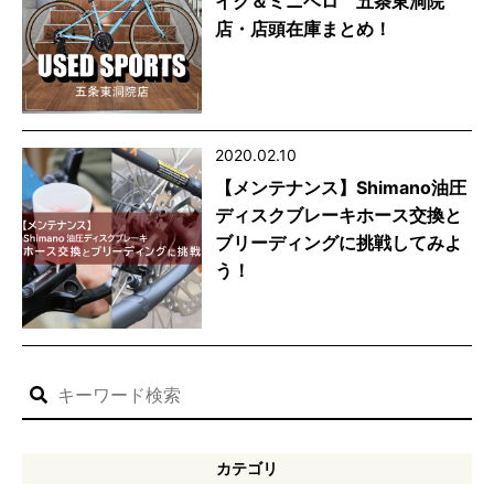
イク＆ミニベロ 五条東洞院
店・店頭在庫まとめ！
2020.02.10
【メンテナンス】Shimano油圧
ディスクブレーキホース交換と
ブリーディングに挑戦してみよ
う！
カテゴリ