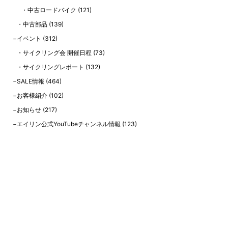
中古ロードバイク
(121)
中古部品
(139)
イベント
(312)
サイクリング会 開催日程
(73)
サイクリングレポート
(132)
SALE情報
(464)
お客様紹介
(102)
お知らせ
(217)
エイリン公式YouTubeチャンネル情報
(123)
最近の投稿
【8月中古自転車在庫情報】通勤・通学やお買い物に！中古自転車のご紹
介！【エイリン今出川店本館】【8/4更新！】
【2026年8月】当店在庫の中古スポーツバイクを一挙ご紹介！ 【中古ク
ロスバイク、中古ロードバイク、中古ツーリングバイク】