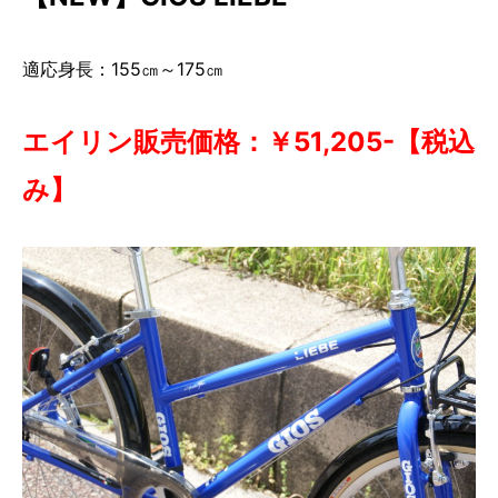
適応身長：155㎝～175㎝
エイリン販売価格：￥51,205-
【税込
み】