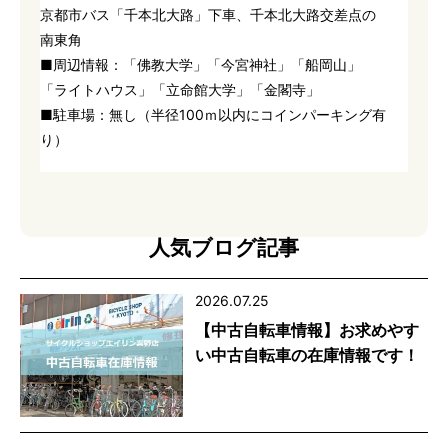
京都市バス「千本北大路」下車、千本北大路交差点の
南東角
■周辺情報：「佛教大学」「今宮神社」「船岡山」
「ライトハウス」「立命館大学」「金閣寺」
■駐車場：無し（半径100ｍ以内にコインパーキング有
り）
人気ブログ記事
2026.07.25
【中古自転車情報】お求めやす
い中古自転車の在庫情報です！