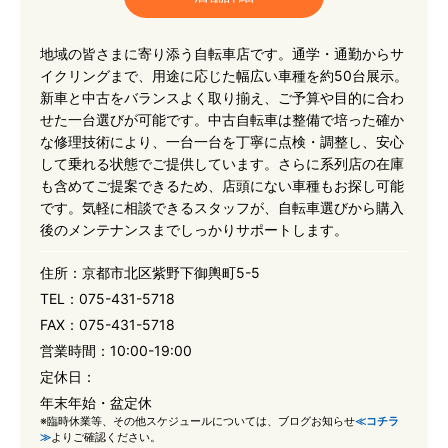
地域の皆さまに寄り添う自転車店です。通学・通勤からサ
イクリングまで、用途に応じた幅広い車種を約50台展示。
新車と中古をバランスよく取り揃え、ご予算や目的に合わ
せた一台選びが可能です。中古自転車は整備で培った確か
な修理技術により、一台一台を丁寧に点検・調整し、安心
して乗れる状態でご提供しています。さらに系列店の在庫
も含めてご提案できるため、店頭にない車種もお探し可能
です。気軽に相談できるスタッフが、自転車選びから購入
後のメンテナンスまでしっかりサポートします。
住所：
京都市北区紫野下御輿町5-5
TEL：
075-431-5718
FAX：
075-431-5718
営業時間：
10:00-19:00
定休日：
年末年始・盆定休
※臨時休業等、その他スケジュールについては、ブログお知らせ
≪コチラ
≫
よりご確認ください。