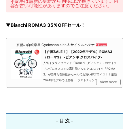
本記事は最新の更新から1年以上が過ぎています。内
容が古い可能性がありますのでご注意ください。
▼Bianchi ROMA3 35％OFFセール！
京都の自転車屋 Cycleshop eirin & サイクルハテナ
1 Pocket
【在庫SALE！】【2022年モデル】ROMA3
（ローマ3） -ビアンキ クロスバイク-
人気イタリアブランド「Bianchi（ビアンキ）」のサイク
リングにオススメな高性能アルミクロスバイク「ROMA
3」が型落ち在庫処分セールでお買い得プライス！！最新
2024年モデルでは廃番･･･ラストチャンス！！【組...
View more
– 目 次 –