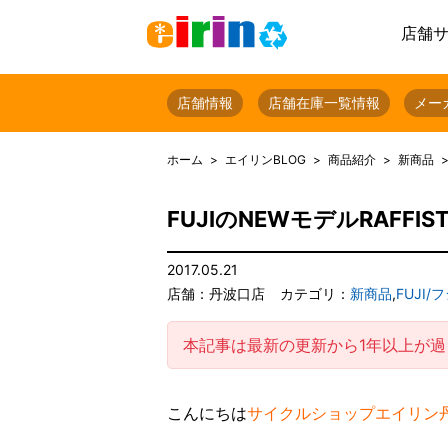
店舗
店舗情報
店舗在庫一覧情報
メー
ホーム
エイリンBLOG
商品紹介
新商品
FUJIのNEWモデルRAFF
2017.05.21
店舗：丹波口店
カテゴリ：
新商品
,
FUJI/
本記事は最新の更新から1年以上が
こんにちは
サイクルショップエイリン