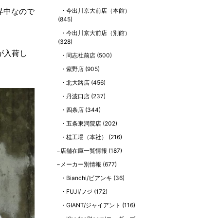
昇中なので
今出川京大前店（本館）
(845)
今出川京大前店（別館）
(328)
が入荷し
同志社前店
(500)
紫野店
(905)
北大路店
(456)
丹波口店
(237)
四条店
(344)
五条東洞院店
(202)
桂工場（本社）
(216)
店舗在庫一覧情報
(187)
メーカー別情報
(677)
Bianchi/ビアンキ
(36)
FUJI/フジ
(172)
GIANT/ジャイアント
(116)