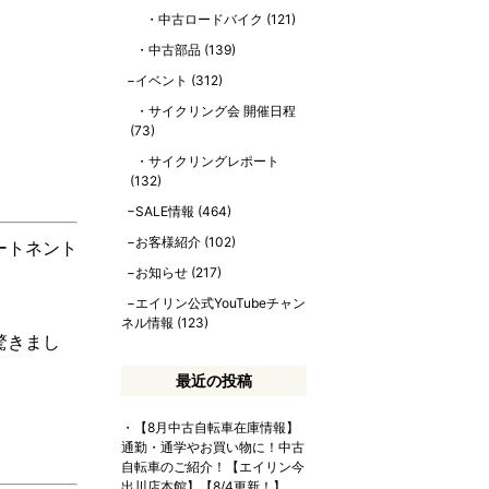
中古ロードバイク
(121)
中古部品
(139)
イベント
(312)
サイクリング会 開催日程
(73)
サイクリングレポート
(132)
SALE情報
(464)
お客様紹介
(102)
ートネント
お知らせ
(217)
エイリン公式YouTubeチャン
ネル情報
(123)
驚きまし
最近の投稿
【8月中古自転車在庫情報】
通勤・通学やお買い物に！中古
自転車のご紹介！【エイリン今
出川店本館】【8/4更新！】