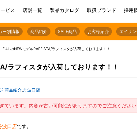
サービス
店舗一覧
製品カタログ
取扱ブランド
採用
カー別情報
商品紹介
SALE商品
お客様紹介
エイリン
FUJIのNEWモデルRAFFISTA/ラフィスタが入荷しております！！
ISTA/ラフィスタが入荷しております！！
フジ
,
商品紹介
,
丹波口店
過ぎています。内容が古い可能性がありますのでご注意ください
丹波口店
です。