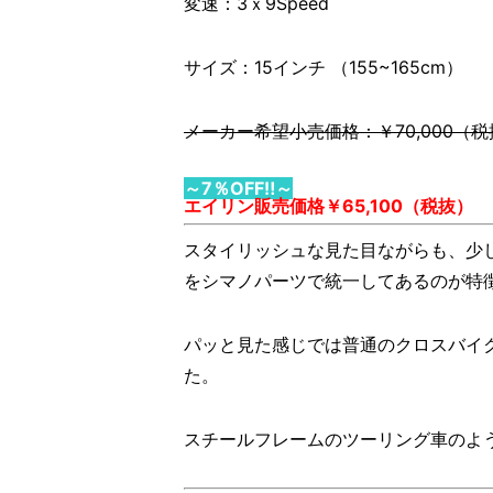
変速：3ｘ9Speed
サイズ：15インチ （155~165cm）
メーカー希望小売価格：￥70,000（税
～7％OFF‼～
エイリン販売価格￥65,100（税抜）
スタイリッシュな見た目ながらも、少
をシマノパーツで統一してあるのが特
パッと見た感じでは普通のクロスバイ
た。
スチールフレームのツーリング車のよ