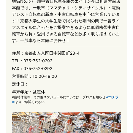
地域No.1の一般中古自転車在庫のエイリン今出川京大前店
本館では、一般車（ママチャリ・シティサイクル）・電動
アシスト自転車の新車・中古自転車を中心に営業していま
す！京都大学生の大学生活で限られた期間の間で一番ライ
フスタイルに合ったをご提案できるように低価格帯中古自
転車から長く愛用できる自転車など数多く取り揃えていま
す。一般車なら本館にお任せ！
住所：
京都市左京区田中関田町28-4
TEL：
075-752-0292
FAX：
075-752-0292
営業時間：
10:00-19:00
定休日：
年末年始・盆定休
※臨時休業等、その他スケジュールについては、ブログお知らせ
≪コチラ
≫
よりご確認ください。