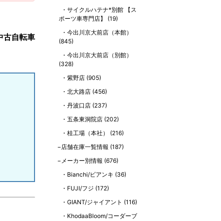
サイクルハテナ*別館 【ス
ポーツ車専門店】
(19)
今出川京大前店（本館）
中古自転車
(845)
今出川京大前店（別館）
(328)
紫野店
(905)
北大路店
(456)
丹波口店
(237)
五条東洞院店
(202)
桂工場（本社）
(216)
店舗在庫一覧情報
(187)
メーカー別情報
(676)
Bianchi/ビアンキ
(36)
FUJI/フジ
(172)
GIANT/ジャイアント
(116)
KhodaaBloom/コーダーブ