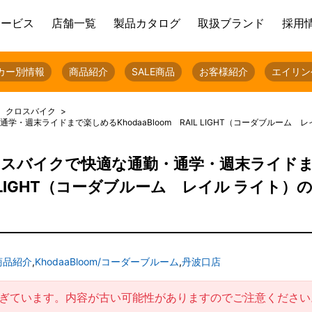
サービス
店舗一覧
製品カタログ
取扱ブランド
採用
カー別情報
商品紹介
SALE商品
お客様紹介
エイリン
クロスバイク
・週末ライドまで楽しめるKhodaaBloom RAIL LIGHT（コーダブルーム 
クロスバイクで快適な通勤・通学・週末ライド
AIL LIGHT（コーダブルーム レイル ライト）
商品紹介
,
KhodaaBloom/コーダーブルーム
,
丹波口店
過ぎています。内容が古い可能性がありますのでご注意ください