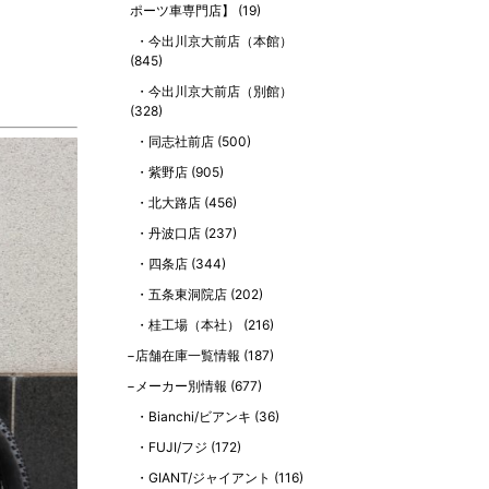
ポーツ車専門店】
(19)
】
今出川京大前店（本館）
(845)
今出川京大前店（別館）
(328)
同志社前店
(500)
紫野店
(905)
北大路店
(456)
丹波口店
(237)
四条店
(344)
五条東洞院店
(202)
桂工場（本社）
(216)
店舗在庫一覧情報
(187)
メーカー別情報
(677)
Bianchi/ビアンキ
(36)
FUJI/フジ
(172)
GIANT/ジャイアント
(116)