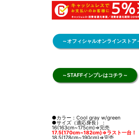
～オフィシャルオンラインストア
～STAFFインプレはコチラ～
●カラー：Cool gray w/green
●サイズ（適応身長）：
16(163cm~175cm)⇒完売
17.5(170cm~182cm)⇒ラスト一台！
18.5(178cm~190cm)⇒完売