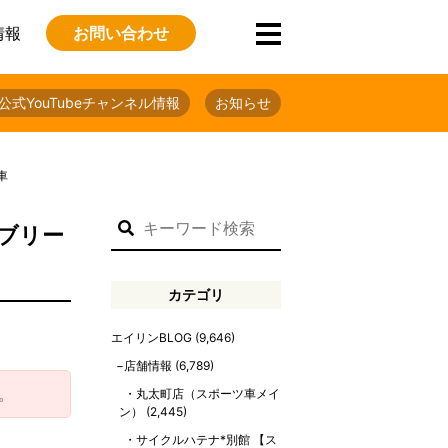
情報
お問い合わせ
公式YouTubeチャンネル情報
お知らせ
車
（ブリー
カテゴリ
エイリンBLOG
(9,646)
店舗情報
(6,789)
。
丸太町店（スポーツ車メイ
ン）
(2,445)
サイクルハテナ*別館 【ス