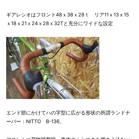
ギアレシオはフロント48ｘ38ｘ28ｔ リア11ｘ13ｘ15
ｘ18ｘ21ｘ24ｘ28ｘ32Tと充分にワイドな設定
エンド部にかけてハの字型に広がる形状の所謂ランドナ
ーバー：NITTO B-136。