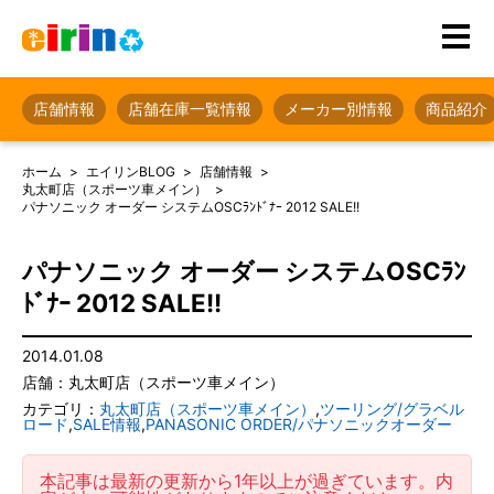
店舗情報
店舗在庫一覧情報
メーカー別情報
商品紹介
ホーム
エイリンBLOG
店舗情報
丸太町店（スポーツ車メイン）
パナソニック オーダー システムOSCﾗﾝﾄﾞﾅｰ 2012 SALE!!
パナソニック オーダー システムOSCﾗﾝ
ﾄﾞﾅｰ 2012 SALE!!
2014.01.08
店舗：丸太町店（スポーツ車メイン）
カテゴリ：
丸太町店（スポーツ車メイン）
,
ツーリング/グラベル
ロード
,
SALE情報
,
PANASONIC ORDER/パナソニックオーダー
本記事は最新の更新から1年以上が過ぎています。内