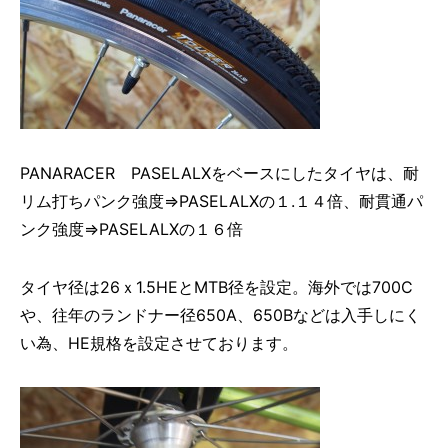
PANARACER PASELALXをベースにしたタイヤは、耐
リム打ちパンク強度⇒PASELALXの１.１４倍、耐貫通パ
ンク強度⇒PASELALXの１６倍
タイヤ径は26ｘ1.5HEとMTB径を設定。海外では700C
や、往年のランドナー径650A、650Bなどは入手しにく
い為、HE規格を設定させております。