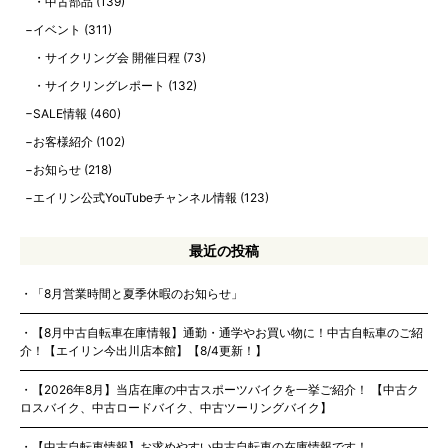
中古部品
(139)
イベント
(311)
サイクリング会 開催日程
(73)
サイクリングレポート
(132)
SALE情報
(460)
お客様紹介
(102)
お知らせ
(218)
エイリン公式YouTubeチャンネル情報
(123)
最近の投稿
「8月営業時間と夏季休暇のお知らせ」
【8月中古自転車在庫情報】通勤・通学やお買い物に！中古自転車のご紹
介！【エイリン今出川店本館】【8/4更新！】
【2026年8月】当店在庫の中古スポーツバイクを一挙ご紹介！ 【中古ク
ロスバイク、中古ロードバイク、中古ツーリングバイク】
【中古自転車情報】お求めやすい中古自転車の在庫情報です！