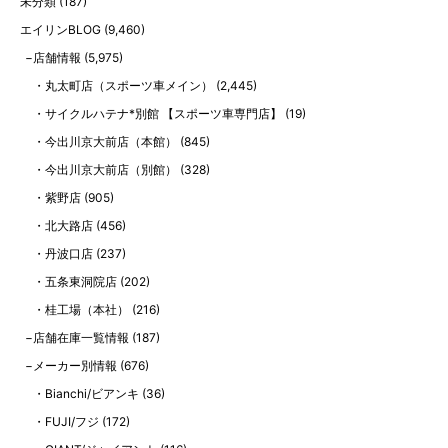
未分類
(187)
エイリンBLOG
(9,460)
店舗情報
(5,975)
丸太町店（スポーツ車メイン）
(2,445)
サイクルハテナ*別館 【スポーツ車専門店】
(19)
今出川京大前店（本館）
(845)
今出川京大前店（別館）
(328)
紫野店
(905)
北大路店
(456)
丹波口店
(237)
五条東洞院店
(202)
桂工場（本社）
(216)
店舗在庫一覧情報
(187)
メーカー別情報
(676)
Bianchi/ビアンキ
(36)
FUJI/フジ
(172)