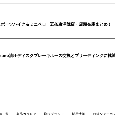
古スポーツバイク＆ミニベロ 五条東洞院店・店頭在庫まとめ！
imano油圧ディスクブレーキホース交換とブリーディングに挑
舗一覧
製品カタログ
取扱ブランド
採用情報
お得なクーポ