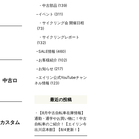
中古部品
(139)
イベント
(311)
サイクリング会 開催日程
(73)
サイクリングレポート
(132)
SALE情報
(460)
お客様紹介
(102)
お知らせ
(217)
エイリン公式YouTubeチャン
、中古ロ
ネル情報
(123)
最近の投稿
【8月中古自転車在庫情報】
通勤・通学やお買い物に！中古
をカスタム
自転車のご紹介！【エイリン今
出川店本館】【8/4更新！】