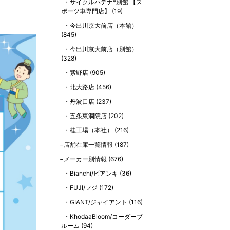
サイクルハテナ*別館 【ス
ポーツ車専門店】
(19)
今出川京大前店（本館）
(845)
今出川京大前店（別館）
(328)
紫野店
(905)
北大路店
(456)
丹波口店
(237)
五条東洞院店
(202)
桂工場（本社）
(216)
店舗在庫一覧情報
(187)
メーカー別情報
(676)
Bianchi/ビアンキ
(36)
FUJI/フジ
(172)
GIANT/ジャイアント
(116)
KhodaaBloom/コーダーブ
ルーム
(94)