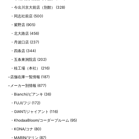
今出川京大前店（別館）
(328)
同志社前店
(500)
紫野店
(905)
北大路店
(456)
丹波口店
(237)
四条店
(344)
五条東洞院店
(202)
桂工場（本社）
(216)
店舗在庫一覧情報
(187)
メーカー別情報
(677)
Bianchi/ビアンキ
(36)
FUJI/フジ
(172)
GIANT/ジャイアント
(116)
KhodaaBloom/コーダーブルーム
(95)
KONA/コナ
(80)
MARIN/マリン
(87)