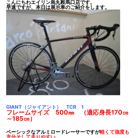
こんにちわエイリン烏丸鞍馬口店です。
早速ですが、本日は展示車のご紹介をします。
GIANT（ジャイアント）
TCR 1
フレームサイズ 500㎜ （適応身長170㎝
～185㎝）
ベーシックなアルミロードレーサーですが
軽くて強度も
充分そして走りやすい。