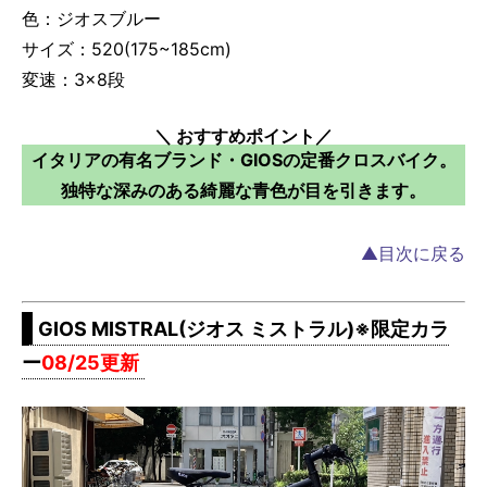
色：ジオスブルー
サイズ：520(175~185cm)
変速：3×8段
＼ おすすめポイント／
イタリアの有名ブランド・GIOSの定番クロスバイク。
独特な深みのある綺麗な青色が目を引きます。
▲目次に戻る
GIOS MISTRAL(ジオス ミストラル)※限定カラ
ー
08/25更新