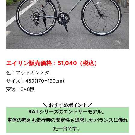
エイリン販売価格：51,040（税込）
色：マットガンメタ
サイズ：480(170~190cm)
変速：3×8段
＼ おすすめポイント／
RAILシリーズのエントリーモデル。
車体の軽さも走行時の安定性も追求したバランスに優れ
た一台です。