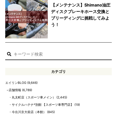
【メンテナンス】Shimano油圧
ディスクブレーキホース交換と
ブリーディングに挑戦してみよ
う！
カテゴリ
エイリンBLOG
(9,646)
店舗情報
(6,789)
丸太町店（スポーツ車メイン）
(2,445)
サイクルハテナ*別館 【スポーツ車専門店】
(19)
今出川京大前店（本館）
(845)