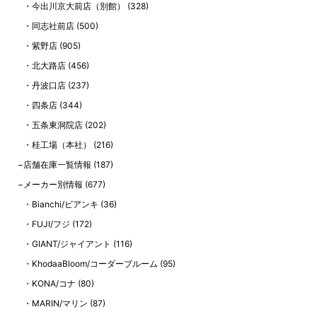
今出川京大前店（別館）
(328)
同志社前店
(500)
紫野店
(905)
北大路店
(456)
丹波口店
(237)
四条店
(344)
五条東洞院店
(202)
桂工場（本社）
(216)
店舗在庫一覧情報
(187)
メーカー別情報
(677)
Bianchi/ビアンキ
(36)
FUJI/フジ
(172)
GIANT/ジャイアント
(116)
KhodaaBloom/コーダーブルーム
(95)
KONA/コナ
(80)
MARIN/マリン
(87)