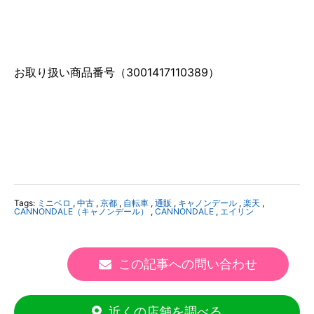
お取り扱い商品番号（3001417110389）
Tags:
ミニベロ
,
中古
,
京都
,
自転車
,
通販
,
キャノンデール
,
楽天
,
CANNONDALE（キャノンデール）
,
CANNONDALE
,
エイリン
この記事への問い合わせ
近くの店舗を調べる