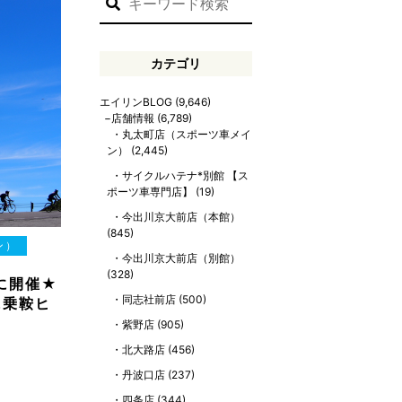
カテゴリ
エイリンBLOG
(9,646)
店舗情報
(6,789)
丸太町店（スポーツ車メイ
ン）
(2,445)
サイクルハテナ*別館 【ス
ポーツ車専門店】
(19)
今出川京大前店（本館）
(845)
ン）
今出川京大前店（別館）
(328)
に開催★
同志社前店
(500)
に乗鞍ヒ
紫野店
(905)
北大路店
(456)
丹波口店
(237)
四条店
(344)