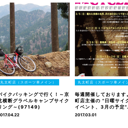
丸太町店（スポーツ車メイン）
丸太町店（スポーツ車メイ
バイクパッキングで行く！～京
毎週開催しております
北横断グラベルキャンプサイク
町店主催の "日曜サイ
リング～(97149)
イベント、3月の予定"
017.04.22
2017.03.01