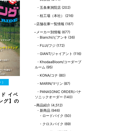
五条東洞院店
(202)
桂工場（本社）
(216)
店舗在庫一覧情報
(187)
メーカー別情報
(677)
Bianchi/ビアンキ
(36)
FUJI/フジ
(172)
GIANT/ジャイアント
(116)
KhodaaBloom/コーダーブ
ルーム
(95)
KONA/コナ
(80)
ン）
MARIN/マリン
(87)
PANASONIC ORDER/パナ
イド イベ
ソニックオーダー
(140)
ング】の
商品紹介
(4,512)
新商品
(946)
ロードバイク
(50)
クロスバイク
(69)