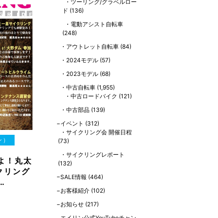
ツーリング/グラベルロー
ド
(136)
電動アシスト自転車
(248)
アウトレット自転車
(84)
2024モデル
(57)
2023モデル
(68)
中古自転車
(1,955)
中古ロードバイク
(121)
中古部品
(139)
イベント
(312)
サイクリング会 開催日程
ン）
(73)
サイクリングレポート
よ！丸太
(132)
クリング
SALE情報
(464)
…
お客様紹介
(102)
お知らせ
(217)
エイリン公式YouTubeチャン