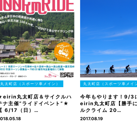
丸太町店（スポーツ車メイン）
丸太町店（スポーツ車メイ
★eirin丸太町店＆サイクルハ
今年もやります！9/3
テナ主催”ライドイベント”★
eirin丸太町店【勝手
【 6/17（日）…
ルクライム 20…
018.05.18
2017.08.19