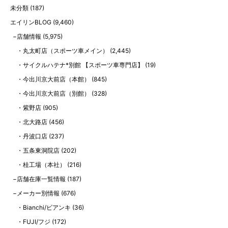
未分類
(187)
エイリンBLOG
(9,460)
店舗情報
(5,975)
丸太町店（スポーツ車メイン）
(2,445)
サイクルハテナ*別館 【スポーツ車専門店】
(19)
今出川京大前店（本館）
(845)
今出川京大前店（別館）
(328)
紫野店
(905)
北大路店
(456)
丹波口店
(237)
五条東洞院店
(202)
桂工場（本社）
(216)
店舗在庫一覧情報
(187)
メーカー別情報
(676)
Bianchi/ビアンキ
(36)
FUJI/フジ
(172)