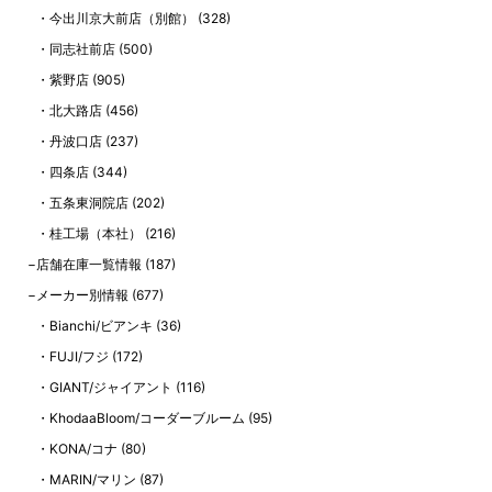
今出川京大前店（別館）
(328)
同志社前店
(500)
紫野店
(905)
北大路店
(456)
丹波口店
(237)
四条店
(344)
五条東洞院店
(202)
桂工場（本社）
(216)
店舗在庫一覧情報
(187)
メーカー別情報
(677)
Bianchi/ビアンキ
(36)
FUJI/フジ
(172)
GIANT/ジャイアント
(116)
KhodaaBloom/コーダーブルーム
(95)
KONA/コナ
(80)
MARIN/マリン
(87)