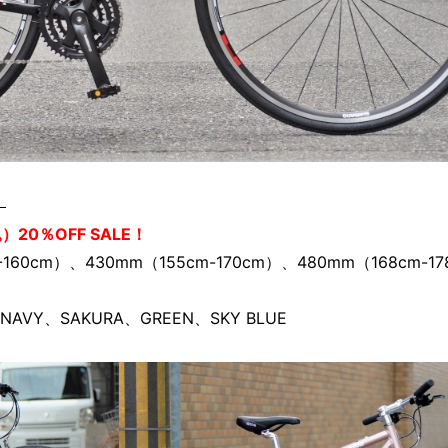
）
20％OFF SALE！
0cm）、430mm（155cm-170cm）、480mm（168cm-1
AVY、SAKURA、GREEN、SKY BLUE