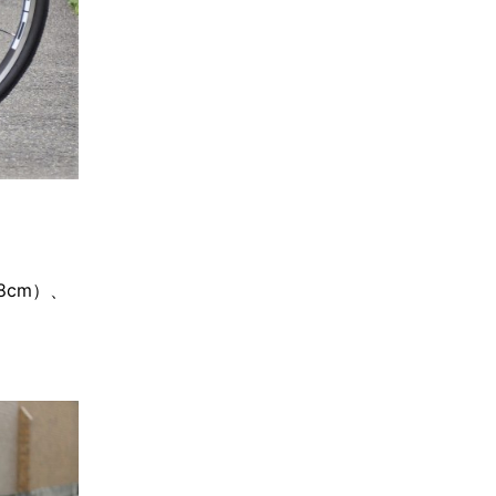
78cm）、