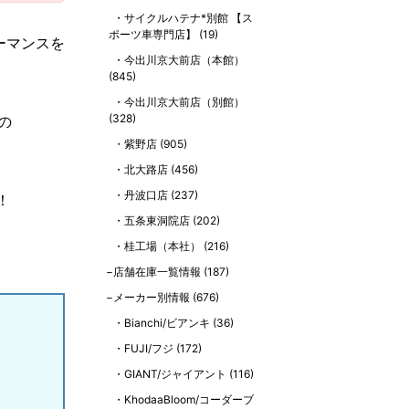
サイクルハテナ*別館 【ス
ポーツ車専門店】
(19)
ーマンスを
今出川京大前店（本館）
(845)
今出川京大前店（別館）
(328)
の
紫野店
(905)
北大路店
(456)
丹波口店
(237)
！
五条東洞院店
(202)
桂工場（本社）
(216)
店舗在庫一覧情報
(187)
メーカー別情報
(676)
Bianchi/ビアンキ
(36)
FUJI/フジ
(172)
GIANT/ジャイアント
(116)
KhodaaBloom/コーダーブ