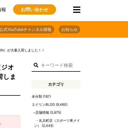
情報
お問い合わせ
公式YouTubeチャンネル情報
お知らせ
ITION）が大量入荷しました！！
（ジオ
入荷しま
カテゴリ
未分類
(187)
エイリンBLOG
(9,460)
店舗情報
(5,975)
丸太町店（スポーツ車メイ
。
ン）
(2,445)