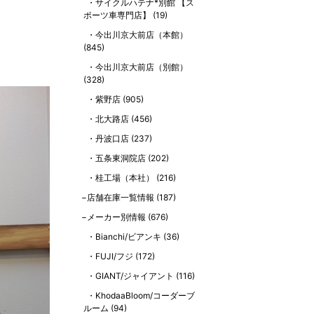
サイクルハテナ*別館 【ス
ポーツ車専門店】
(19)
今出川京大前店（本館）
(845)
今出川京大前店（別館）
(328)
紫野店
(905)
北大路店
(456)
丹波口店
(237)
五条東洞院店
(202)
桂工場（本社）
(216)
店舗在庫一覧情報
(187)
メーカー別情報
(676)
Bianchi/ビアンキ
(36)
FUJI/フジ
(172)
GIANT/ジャイアント
(116)
KhodaaBloom/コーダーブ
ルーム
(94)