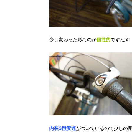
少し変わった形なのが
個性的
ですね☆
内装3段変速
がついているので少しの