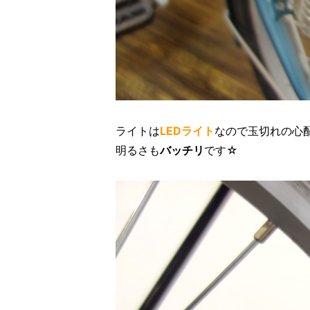
ライトは
LEDライト
なので玉切れの心
明るさも
バッチリ
です☆