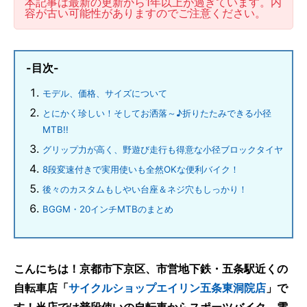
本記事は最新の更新から1年以上が過ぎています。内
容が古い可能性がありますのでご注意ください。
-目次-
モデル、価格、サイズについて
とにかく珍しい！そしてお洒落～♪折りたたみできる小径
MTB!!
グリップ力が高く、野遊び走行も得意な小径ブロックタイヤ
8段変速付きで実用使いも全然OKな便利バイク！
後々のカスタムもしやい台座＆ネジ穴もしっかり！
BGGM・20インチMTBのまとめ
こんにちは！京都市下京区、市営地下鉄・五条駅近くの
自転車店「
サイクルショップエイリン五条東洞院店
」で