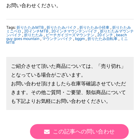
お問い合わせください。
Tags:
折りたたみMTB
,
折りたたみバイク
,
折りたたみ小径車
,
折りたたみ
ミニベロ
,
20インチMTB
,
20インチマウンテンバイク
,
折りたたみマウンテ
ンバイク
,
折りたたみ
,
ビーチガイゴーズマウンテン
,
20インチ
,
beach
guy goes mountain
,
マウンテンバイク
,
bggm
,
折りたたみ自転車
,
ミニ
MTB
ご紹介させて頂いた商品については、「売り切れ」
となっている場合がございます。
お問い合わせ頂けましたら在庫等確認させていただ
きます。その他ご質問・ご要望、類似商品について
も下記よりお気軽にお問い合わせください。
この記事への問い合わせ