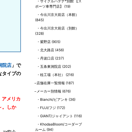
サイクルハテナ*別館 【ス
ポーツ車専門店】
(19)
今出川京大前店（本館）
(845)
今出川京大前店（別館）
(328)
紫野店
(905)
北大路店
(456)
丹波口店
(237)
洞院店
」で
五条東洞院店
(202)
なタイプの
桂工場（本社）
(216)
店舗在庫一覧情報
(187)
メーカー別情報
(676)
。アメリカ
Bianchi/ビアンキ
(36)
～。しか
FUJI/フジ
(172)
GIANT/ジャイアント
(116)
KhodaaBloom/コーダーブ
ルーム
(94)