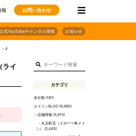
情報
お問い合わせ
公式YouTubeチャンネル情報
お知らせ
）～♪
（ライ
カテゴリ
未分類
(187)
エイリンBLOG
(9,460)
。
店舗情報
(5,975)
丸太町店（スポーツ車メイ
ン）
(2,445)