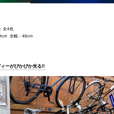
：全4色
9cm 全幅：48cm
ィーがぴかぴか光る!!