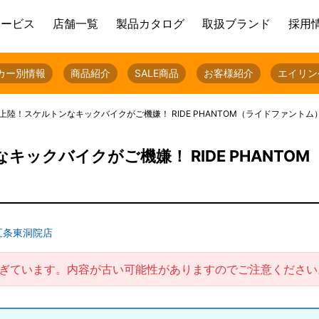
サービス
店舗一覧
製品カタログ
取扱ブランド
採用
カー別情報
商品紹介
SALE商品
お客様紹介
エイリン
上陸！スケルトンなキックバイクがご機嫌！ RIDE PHANTOM（ライドファントム
ックバイクがご機嫌！ RIDE PHANTOM
五条東洞院店
過ぎています。内容が古い可能性がありますのでご注意ください