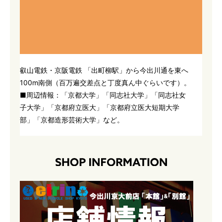
叡山電鉄・京阪電鉄 「出町柳駅」から今出川通を東へ
100m南側（百万遍交差点と丁度真ん中ぐらいです）。
■周辺情報：「京都大学」「同志社大学」「同志社女
子大学」「京都府立医大」「京都府立医大短期大学
部」「京都造形芸術大学」など。