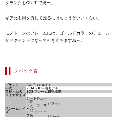
クランクもCULT で統一。
ギア比も街を流して走るにはちょうどいいくらい。
モノトーンのフレームには、ゴールドカラーのチェーン
がアクセントになって引き立ちますね～。
スペック表
ブランド
CULT（カルト）
年式
2014～16年頃モデル
車種・品名
SOS フレーム組完成車
タイヤサイズ
20”
シートチュー
ブ長
240mm
（メーカーサ
フレームサイ
イズ）
ズ
トップチュー
ブ長
530mm