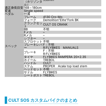
（ホリゾンタ
ル）
適正身長目安
168～180cm
変速
Single speed
ペダル
付属
フレーム
4130 Cro-Mo
フォーク
Demolition”Elite”Fork BK
クランクセッ
CULT OS CRANK
ト
BB
不明
Fメカ
–
Rメカ
–
シフター
–
スプロケット
不明
ブレーキレバ
F：不明
スペック
ー
R:FLYBIKES MANUALS
F：不明
ブレーキ
R:FLYBIKES
タイヤ
FLYBIKES RAMPERA 20×2.35
ホイール
TREBOL
ハンドル
CULT
ステム
PROPER Acala top load stem
ヘッドセット
不明
サドル
FLYBIKES
シートポスト
TREBOL
CULT SOS カスタムバイクのまとめ