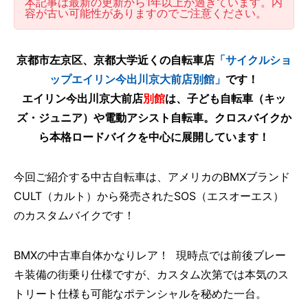
本記事は最新の更新から1年以上が過ぎています。内
容が古い可能性がありますのでご注意ください。
京都市左京区、京都大学近くの自転車店
「サイクルショ
ップエイリン今出川京大前店別館」
です！
エイリン今出川京大前店
別館
は、子ども自転車（キッ
ズ・ジュニア）や電動アシスト自転車。クロスバイクか
ら本格ロードバイクを中心に展開しています！
今回ご紹介する中古自転車は、アメリカのBMXブランド
CULT（カルト）から発売されたSOS（エスオーエス）
のカスタムバイクです！
BMXの中古車自体かなりレア！ 現時点では前後ブレー
キ装備の街乗り仕様ですが、カスタム次第では本気のス
トリート仕様も可能なポテンシャルを秘めた一台。