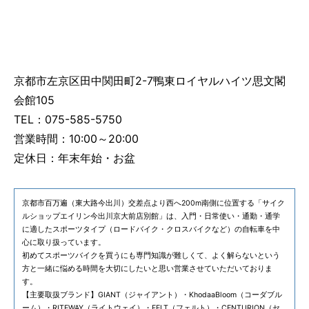
京都市左京区田中関田町2-7鴨東ロイヤルハイツ思文閣
会館105
TEL：075-585-5750
営業時間：10:00～20:00
定休日：年末年始・お盆
京都市百万遍（東大路今出川）交差点より西へ200m南側に位置する「サイク
ルショップエイリン今出川京大前店別館」は、入門・日常使い・通勤・通学
に適したスポーツタイプ（ロードバイク・クロスバイクなど）の自転車を中
心に取り扱っています。
初めてスポーツバイクを買うにも専門知識が難しくて、よく解らないという
方と一緒に悩める時間を大切にしたいと思い営業させていただいておりま
す。
【主要取扱ブランド】GIANT（ジャイアント）・KhodaaBloom（コーダブル
ーム）・RITEWAY（ライトウェイ）・FELT（フェルト）・CENTURION（セ