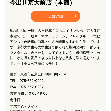
今出川京大前店（本館）
店舗詳細
地域No.1の一般中古自転車在庫のエイリン今出川京大前店
本館では、一般車（ママチャリ・シティサイクル）・電動
アシスト自転車の新車・中古自転車を中心に営業していま
す！京都大学生の大学生活で限られた期間の間で一番ライ
フスタイルに合ったをご提案できるように低価格帯中古自
転車から長く愛用できる自転車など数多く取り揃えていま
す。一般車なら本館にお任せ！
住所：
京都市左京区田中関田町28-4
TEL：
075-752-0292
FAX：
075-752-0292
営業時間：
10:00-19:00
定休日：
年末年始・盆定休
※臨時休業等、その他スケジュールについては、ブログお知らせ
≪コチラ