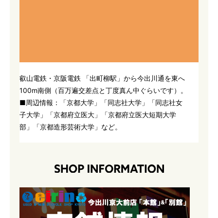
叡山電鉄・京阪電鉄 「出町柳駅」から今出川通を東へ
100m南側（百万遍交差点と丁度真ん中ぐらいです）。
■周辺情報：「京都大学」「同志社大学」「同志社女
子大学」「京都府立医大」「京都府立医大短期大学
部」「京都造形芸術大学」など。