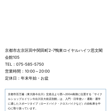
京都市左京区田中関田町2-7鴨東ロイヤルハイツ思文閣
会館105
TEL：075-585-5750
営業時間：10:00～20:00
定休日：年末年始・お盆
京都市百万遍（東大路今出川）交差点より西へ200m南側に位置する「サイク
ルショップエイリン今出川京大前店別館」は、入門・日常使い・通勤・通学
に適したスポーツタイプ（ロードバイク・クロスバイクなど）の自転車を中
心に取り扱っています。