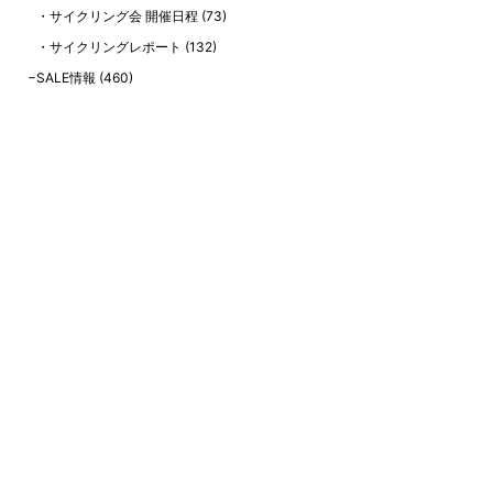
サイクリング会 開催日程
(73)
サイクリングレポート
(132)
SALE情報
(460)
お客様紹介
(102)
お知らせ
(218)
エイリン公式YouTubeチャンネル情報
(123)
最近の投稿
「8月営業時間と夏季休暇のお知らせ」
【8月中古自転車在庫情報】通勤・通学やお買い物に！中古自転車のご紹
介！【エイリン今出川店本館】【8/4更新！】
【2026年8月】当店在庫の中古スポーツバイクを一挙ご紹介！ 【中古ク
ロスバイク、中古ロードバイク、中古ツーリングバイク】
【中古自転車情報】お求めやすい中古自転車の在庫情報です！
【2026年7月】電動アシスト自転車の店頭在庫情報！