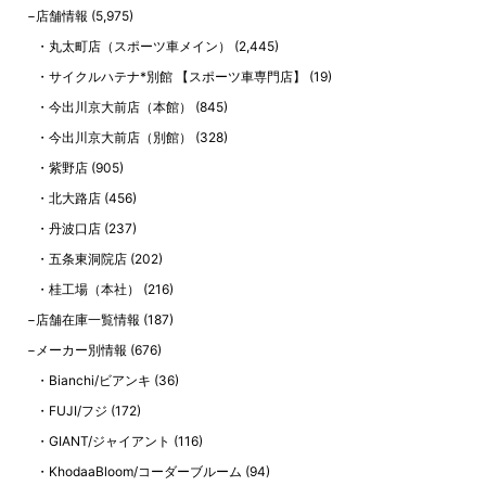
店舗情報
(5,975)
丸太町店（スポーツ車メイン）
(2,445)
サイクルハテナ*別館 【スポーツ車専門店】
(19)
今出川京大前店（本館）
(845)
今出川京大前店（別館）
(328)
紫野店
(905)
北大路店
(456)
丹波口店
(237)
五条東洞院店
(202)
桂工場（本社）
(216)
店舗在庫一覧情報
(187)
メーカー別情報
(676)
Bianchi/ビアンキ
(36)
FUJI/フジ
(172)
GIANT/ジャイアント
(116)
KhodaaBloom/コーダーブルーム
(94)