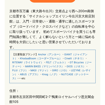
京都市百万遍（東大路今出川）交差点より西へ200m南側
に位置する「サイクルショップエイリン今出川京大前店別
館」は、入門・日常使い・通勤・通学に適したスポーツタ
イプ（ロードバイク・クロスバイクなど）の自転車を中心
に取り扱っています。 初めてスポーツバイクを買うにも専
門知識が難しくて、よく解らないという方と一緒に悩める
時間を大切にしたいと思い営業させていただいておりま
す。
【主要取扱ブランド】
Anchor（アンカー）
・
GIANT（ジャイアン
ト）
・
KhodaaBloom（コーダーブルーム）
・
Cinelli（チネリ）
・
RITEWAY（ライトウェイ）
・
FELT（フェルト）
・
GT Bicycles（ジー
ティー）
・
MARIN BIKES（マリンバイクス）
・
GIOS（ジオス）
・
FUJI（フジ）
・
MASI（マジィ）
・
GIRO（ジロ）
・
LEZYNE（レザイ
ン）
・
ABUS（アブス）
・
Knog（ノグ）
・
NUTCASE（ナットケー
ス）
･･･etc
住所：
京都市左京区田中関田町2-7 鴨東ロイヤルハイツ思文閣会
館105