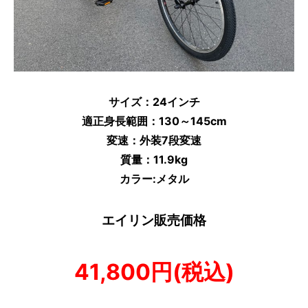
サイズ：24
インチ
適正身長範囲：130
～145cm
変速：外装7段変速
質量：11
.9
kg
カラー:メタル
エイリン販売価格
41
,8
00円(税込)