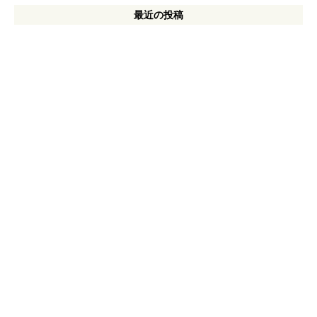
最近の投稿
「8月営業時間と夏季休暇のお知らせ」
【8月中古自転車在庫情報】通勤・通学やお買い物に！中古自転車のご紹
介！【エイリン今出川店本館】【8/4更新！】
【2026年8月】当店在庫の中古スポーツバイクを一挙ご紹介！ 【中古ク
ロスバイク、中古ロードバイク、中古ツーリングバイク】
【中古自転車情報】お求めやすい中古自転車の在庫情報です！
【2026年7月】電動アシスト自転車の店頭在庫情報！
会社概要
インフォメーション
SDGsへの取り組み
プライバシーポリシー