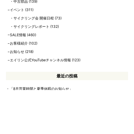
中古部品
(139)
イベント
(311)
サイクリング会 開催日程
(73)
サイクリングレポート
(132)
SALE情報
(460)
お客様紹介
(102)
お知らせ
(218)
エイリン公式YouTubeチャンネル情報
(123)
最近の投稿
「8月営業時間と夏季休暇のお知らせ」
【8月中古自転車在庫情報】通勤・通学やお買い物に！中古自転車のご紹
介！【エイリン今出川店本館】【8/4更新！】
【2026年8月】当店在庫の中古スポーツバイクを一挙ご紹介！ 【中古ク
ロスバイク、中古ロードバイク、中古ツーリングバイク】