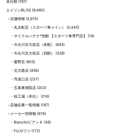
未分類
(187)
エイリンBLOG
(9,460)
店舗情報
(5,975)
丸太町店（スポーツ車メイン）
(2,445)
サイクルハテナ*別館 【スポーツ車専門店】
(19)
今出川京大前店（本館）
(845)
今出川京大前店（別館）
(328)
紫野店
(905)
北大路店
(456)
丹波口店
(237)
五条東洞院店
(202)
桂工場（本社）
(216)
店舗在庫一覧情報
(187)
メーカー別情報
(676)
Bianchi/ビアンキ
(36)
FUJI/フジ
(172)