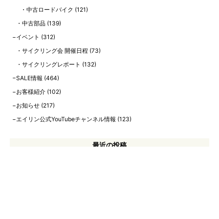
中古ロードバイク
(121)
中古部品
(139)
イベント
(312)
サイクリング会 開催日程
(73)
サイクリングレポート
(132)
SALE情報
(464)
お客様紹介
(102)
お知らせ
(217)
エイリン公式YouTubeチャンネル情報
(123)
最近の投稿
【8月中古自転車在庫情報】通勤・通学やお買い物に！中古自転車のご紹
介！【エイリン今出川店本館】【8/4更新！】
【2026年8月】当店在庫の中古スポーツバイクを一挙ご紹介！ 【中古ク
ロスバイク、中古ロードバイク、中古ツーリングバイク】