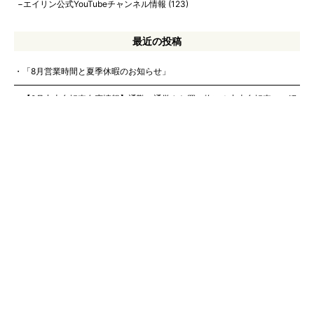
エイリン公式YouTubeチャンネル情報
(123)
最近の投稿
「8月営業時間と夏季休暇のお知らせ」
【8月中古自転車在庫情報】通勤・通学やお買い物に！中古自転車のご紹
介！【エイリン今出川店本館】【8/4更新！】
【2026年8月】当店在庫の中古スポーツバイクを一挙ご紹介！ 【中古ク
ロスバイク、中古ロードバイク、中古ツーリングバイク】
【中古自転車情報】お求めやすい中古自転車の在庫情報です！
【2026年7月】電動アシスト自転車の店頭在庫情報！
会社概要
インフォメーション