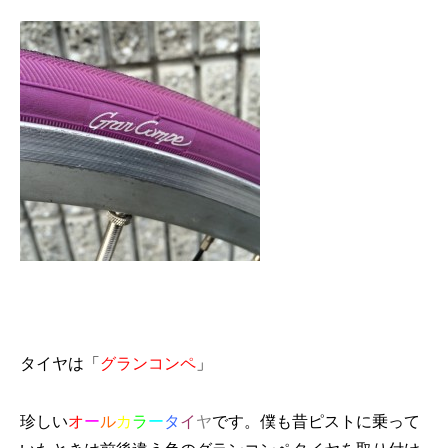
タイヤは「
グランコンペ
」
珍しい
オ
ー
ル
カ
ラ
ー
タ
イ
ヤ
です。僕も昔ピストに乗って