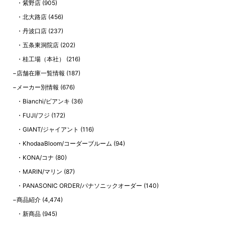
紫野店
(905)
北大路店
(456)
丹波口店
(237)
五条東洞院店
(202)
桂工場（本社）
(216)
店舗在庫一覧情報
(187)
メーカー別情報
(676)
Bianchi/ビアンキ
(36)
FUJI/フジ
(172)
GIANT/ジャイアント
(116)
KhodaaBloom/コーダーブルーム
(94)
KONA/コナ
(80)
MARIN/マリン
(87)
PANASONIC ORDER/パナソニックオーダー
(140)
商品紹介
(4,474)
新商品
(945)