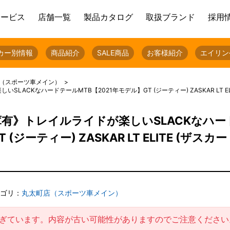
サービス
店舗一覧
製品カタログ
取扱ブランド
採用
カー別情報
商品紹介
SALE商品
お客様紹介
エイリン
（スポーツ車メイン）
ACKなハードテールMTB【2021年モデル】GT (ジーティー) ZASKAR LT EL
庫有》トレイルライドが楽しいSLACKなハー
(ジーティー) ZASKAR LT ELITE (ザスカ
ゴリ：
丸太町店（スポーツ車メイン）
過ぎています。内容が古い可能性がありますのでご注意ください