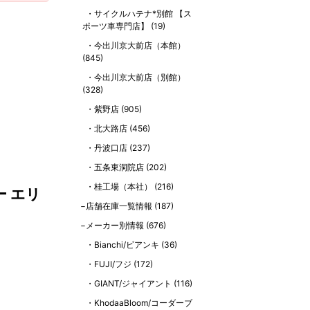
サイクルハテナ*別館 【ス
ポーツ車専門店】
(19)
今出川京大前店（本館）
(845)
今出川京大前店（別館）
(328)
紫野店
(905)
北大路店
(456)
丹波口店
(237)
五条東洞院店
(202)
桂工場（本社）
(216)
ー エリ
店舗在庫一覧情報
(187)
メーカー別情報
(676)
Bianchi/ビアンキ
(36)
FUJI/フジ
(172)
GIANT/ジャイアント
(116)
KhodaaBloom/コーダーブ