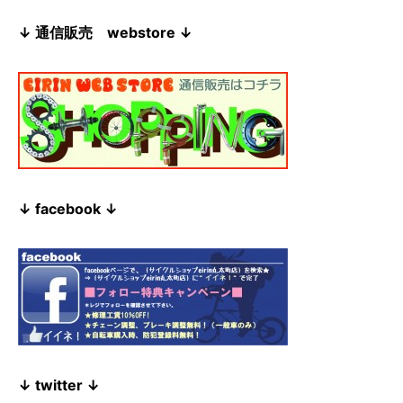
↓ 通信販売 webstore ↓
↓ facebook ↓
↓ twitter ↓