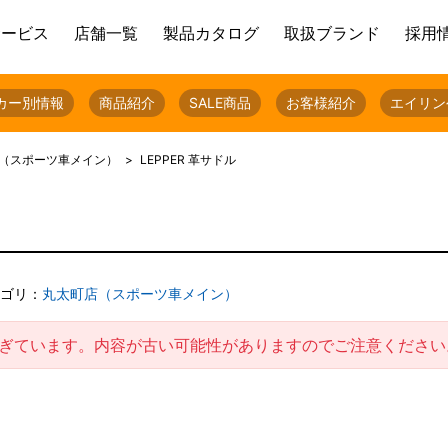
サービス
店舗一覧
製品カタログ
取扱ブランド
採用
カー別情報
商品紹介
SALE商品
お客様紹介
エイリン
（スポーツ車メイン）
LEPPER 革サドル
ゴリ：
丸太町店（スポーツ車メイン）
過ぎています。内容が古い可能性がありますのでご注意ください
。