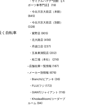
サイクルハテナ*別館 【ス
ポーツ車専門店】
(19)
今出川京大前店（本館）
(845)
今出川京大前店（別館）
(328)
長く自転車
紫野店
(905)
北大路店
(456)
丹波口店
(237)
五条東洞院店
(202)
桂工場（本社）
(216)
店舗在庫一覧情報
(187)
メーカー別情報
(676)
Bianchi/ビアンキ
(36)
FUJI/フジ
(172)
GIANT/ジャイアント
(116)
KhodaaBloom/コーダーブ
ルーム
(94)