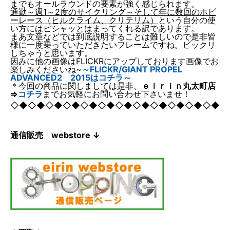
までもオールラウンドの要素が強く感じられます。
通勤～週1～2度のサイクリング～そして年に数回のホビ
ーレース（ヒルクライム、クリテリム）
という自分の使
い方にはピシャッとはまってくれる訳であります。
まあ文章などでは到底説明することは難しいので是非皆
様に一度乗っていただきたいフレームですね。ビックリ
しちゃうと思います。
因みに他の画像はFLICKRにアップしております画像でお
楽しみくださいね~
～FLICKR/GIANT PROPEL
ADVANCED2 2015はコチラ～
＊今回の商品に関しましては是非、
ｅｉｒｉｎ丸太町店
⇒
コチラ
までお気軽にお問い合わせ下さいませ！
◇◆◇◆◇◆◇◆◇◆◇◆◇◆◇◆◇◆◇◆◇◆◇◆
通信販売 webstore ↓