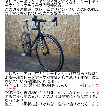
そしてカーボンとしては驚くほど細くなる、シートチュ
ーブとトップチューブの交差位置。
この辺りの構造（フレームデザイン）が、このPROPEL
に非常に惹かれている大きな要因でしょうか？
もちろんエアロ（空力）ロードとなれば空気抵抗軽減に
よる平地スピードアップが前提としてありますが、僕は
惹かれている要因はそれに加え、
意外にもその
”乗り心地の良さ”
にあります。
⇒詳しくは
コチラ
TCR譲りの低速域からの加速、かつしなやかにウィップ
する乗り心地の良さ。この辺りは非常に斬新な乗り味と
なっており、
他のエアロ形状にありがちな、性能の偏りがなく、あく