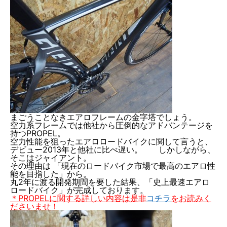
まごうことなきエアロフレームの金字塔でしょう。
空力系フレームでは他社から圧倒的なアドバンテージを
持つPROPEL。
空力性能を狙ったエアロロードバイクに関して言うと、
デビュー2013年と他社に比べ遅い。 しかしながら、
そこはジャイアント。
その理由は 「現在のロードバイク市場で最高のエアロ性
能を目指した」から。
丸2年に渡る開発期間を要した結果、「史上最速エアロ
ロードバイク」が完成しております。
＊PROPELに関する詳しい内容は是非
コチラ
をお読みく
ださいませ！