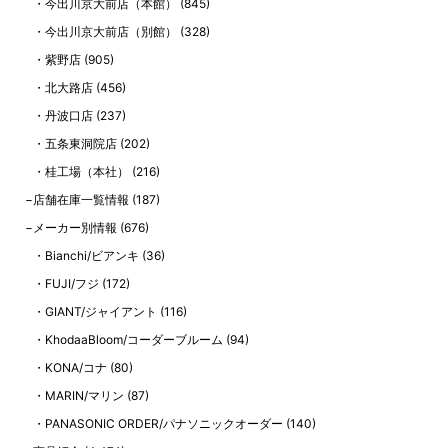
今出川京大前店（本館）
(845)
今出川京大前店（別館）
(328)
紫野店
(905)
北大路店
(456)
丹波口店
(237)
五条東洞院店
(202)
桂工場（本社）
(216)
店舗在庫一覧情報
(187)
メーカー別情報
(676)
Bianchi/ビアンキ
(36)
FUJI/フジ
(172)
GIANT/ジャイアント
(116)
KhodaaBloom/コーダーブルーム
(94)
KONA/コナ
(80)
MARIN/マリン
(87)
PANASONIC ORDER/パナソニックオーダー
(140)