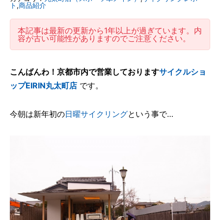
ト
,
商品紹介
本記事は最新の更新から1年以上が過ぎています。内
容が古い可能性がありますのでご注意ください。
こんばんわ！京都市内で営業しております
サイクルショ
ップEIRIN丸太町店
です。
今朝は新年初の
日曜サイクリング
という事で…