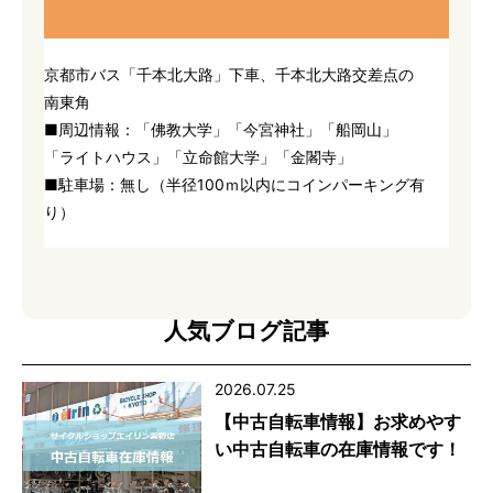
京都市バス「千本北大路」下車、千本北大路交差点の
南東角
■周辺情報：「佛教大学」「今宮神社」「船岡山」
「ライトハウス」「立命館大学」「金閣寺」
■駐車場：無し（半径100ｍ以内にコインパーキング有
り）
人気ブログ記事
2026.07.25
【中古自転車情報】お求めやす
い中古自転車の在庫情報です！