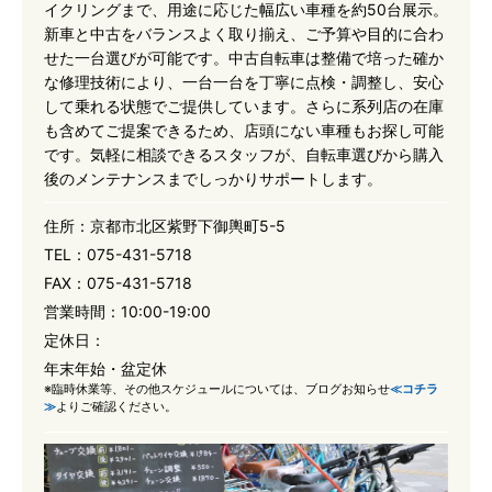
イクリングまで、用途に応じた幅広い車種を約50台展示。
新車と中古をバランスよく取り揃え、ご予算や目的に合わ
せた一台選びが可能です。中古自転車は整備で培った確か
な修理技術により、一台一台を丁寧に点検・調整し、安心
して乗れる状態でご提供しています。さらに系列店の在庫
も含めてご提案できるため、店頭にない車種もお探し可能
です。気軽に相談できるスタッフが、自転車選びから購入
後のメンテナンスまでしっかりサポートします。
住所：
京都市北区紫野下御輿町5-5
TEL：
075-431-5718
FAX：
075-431-5718
営業時間：
10:00-19:00
定休日：
年末年始・盆定休
※臨時休業等、その他スケジュールについては、ブログお知らせ
≪コチラ
≫
よりご確認ください。