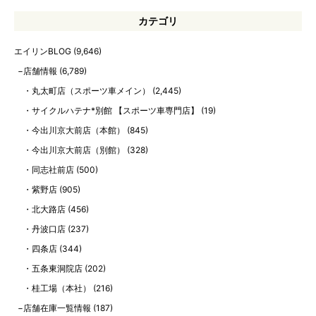
カテゴリ
エイリンBLOG
(9,646)
店舗情報
(6,789)
丸太町店（スポーツ車メイン）
(2,445)
サイクルハテナ*別館 【スポーツ車専門店】
(19)
今出川京大前店（本館）
(845)
今出川京大前店（別館）
(328)
同志社前店
(500)
紫野店
(905)
北大路店
(456)
丹波口店
(237)
四条店
(344)
五条東洞院店
(202)
桂工場（本社）
(216)
店舗在庫一覧情報
(187)