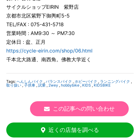
サイクルショップEIRIN 紫野店
京都市北区紫野下御輿町5-5
TEL/FAX : 075-431-5718
営業時間 : AM9:30 ～ PM7:30
定休日 : 盆、正月
https://cycle-eirin.com/shop/06.html
千本北大路通、南西角。佛教大学近く
Tags:
へんしんバイク
,
バランスバイク
,
ホビーバイク
,
ランニングバイク
,
取り扱い
,
子供車
,
試乗
,
2wey
,
hobbybike
,
KIDS
,
KIDSBIKE
この記事への問い合わせ
近くの店舗を調べる