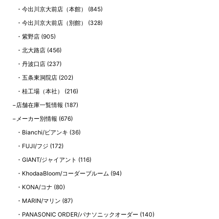
今出川京大前店（本館）
(845)
今出川京大前店（別館）
(328)
紫野店
(905)
北大路店
(456)
丹波口店
(237)
五条東洞院店
(202)
桂工場（本社）
(216)
店舗在庫一覧情報
(187)
メーカー別情報
(676)
Bianchi/ビアンキ
(36)
FUJI/フジ
(172)
GIANT/ジャイアント
(116)
KhodaaBloom/コーダーブルーム
(94)
KONA/コナ
(80)
MARIN/マリン
(87)
PANASONIC ORDER/パナソニックオーダー
(140)