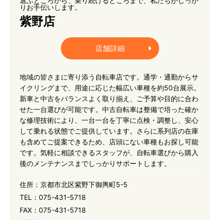
選ぶところから、乗り続けるところまで、私たちがしっか
りお手伝いします。
紫野店
店舗詳細
地域の皆さまに寄り添う自転車店です。通学・通勤からサ
イクリングまで、用途に応じた幅広い車種を約50台展示。
新車と中古をバランスよく取り揃え、ご予算や目的に合わ
せた一台選びが可能です。中古自転車は整備で培った確か
な修理技術により、一台一台を丁寧に点検・調整し、安心
して乗れる状態でご提供しています。さらに系列店の在庫
も含めてご提案できるため、店頭にない車種もお探し可能
です。気軽に相談できるスタッフが、自転車選びから購入
後のメンテナンスまでしっかりサポートします。
住所：
京都市北区紫野下御輿町5-5
TEL：
075-431-5718
FAX：
075-431-5718