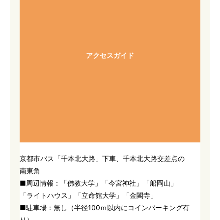
アクセスガイド
京都市バス「千本北大路」下車、千本北大路交差点の
南東角
■周辺情報：「佛教大学」「今宮神社」「船岡山」
「ライトハウス」「立命館大学」「金閣寺」
■駐車場：無し（半径100ｍ以内にコインパーキング有
り）