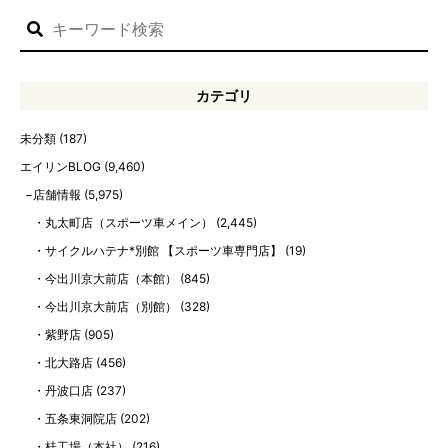
カテゴリ
未分類
(187)
エイリンBLOG
(9,460)
店舗情報
(5,975)
丸太町店（スポーツ車メイン）
(2,445)
サイクルハテナ*別館 【スポーツ車専門店】
(19)
今出川京大前店（本館）
(845)
今出川京大前店（別館）
(328)
紫野店
(905)
北大路店
(456)
丹波口店
(237)
五条東洞院店
(202)
桂工場（本社）
(216)