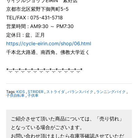
サイクルショップEIRIN 紫野店
京都市北区紫野下御輿町5-5
TEL/FAX : 075-431-5718
営業時間 : AM9:30 ～ PM7:30
定休日 : 盆、正月
https://cycle-eirin.com/shop/06.html
千本北大路通、南西角。佛教大学近く
*:;:*:;:*:;:*:;:*:;:*:;:*:;:*:;:*:;:*:;:*:;:*:;:*
Tags:
KIDS
,
STRIDER
,
ストライダ
,
バランスバイク
,
ランニングバイク
,
子供自転車
,
子供車
ご紹介させて頂いた商品については、「売り切れ」
となっている場合がございます。
お問い合わせ頂けましたら在庫等確認させていただ