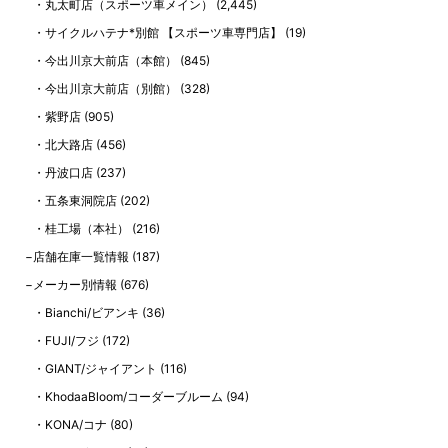
丸太町店（スポーツ車メイン）
(2,445)
サイクルハテナ*別館 【スポーツ車専門店】
(19)
今出川京大前店（本館）
(845)
今出川京大前店（別館）
(328)
紫野店
(905)
北大路店
(456)
丹波口店
(237)
五条東洞院店
(202)
桂工場（本社）
(216)
店舗在庫一覧情報
(187)
メーカー別情報
(676)
Bianchi/ビアンキ
(36)
FUJI/フジ
(172)
GIANT/ジャイアント
(116)
KhodaaBloom/コーダーブルーム
(94)
KONA/コナ
(80)