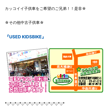
カッコイイ子供車をご希望のご兄弟！！是非☆
☆その他中古子供車☆
『USED KIDSBIKE』
*:;:*:;:*:;:*:;:*:;:*:;:*:;:*:;:*:;:*:;:*:;:*:;:*