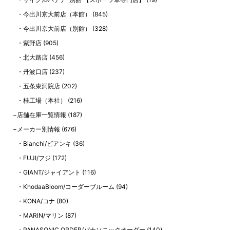
今出川京大前店（本館）
(845)
今出川京大前店（別館）
(328)
紫野店
(905)
北大路店
(456)
丹波口店
(237)
五条東洞院店
(202)
桂工場（本社）
(216)
店舗在庫一覧情報
(187)
メーカー別情報
(676)
Bianchi/ビアンキ
(36)
FUJI/フジ
(172)
GIANT/ジャイアント
(116)
KhodaaBloom/コーダーブルーム
(94)
KONA/コナ
(80)
MARIN/マリン
(87)
PANASONIC ORDER/パナソニックオーダー
(140)