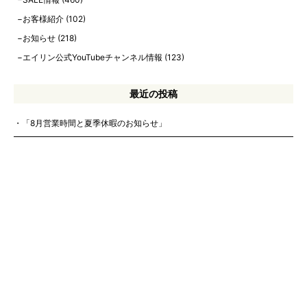
お客様紹介
(102)
お知らせ
(218)
エイリン公式YouTubeチャンネル情報
(123)
最近の投稿
「8月営業時間と夏季休暇のお知らせ」
【8月中古自転車在庫情報】通勤・通学やお買い物に！中古自転車のご紹
介！【エイリン今出川店本館】【8/4更新！】
【2026年8月】当店在庫の中古スポーツバイクを一挙ご紹介！ 【中古ク
ロスバイク、中古ロードバイク、中古ツーリングバイク】
【中古自転車情報】お求めやすい中古自転車の在庫情報です！
【2026年7月】電動アシスト自転車の店頭在庫情報！