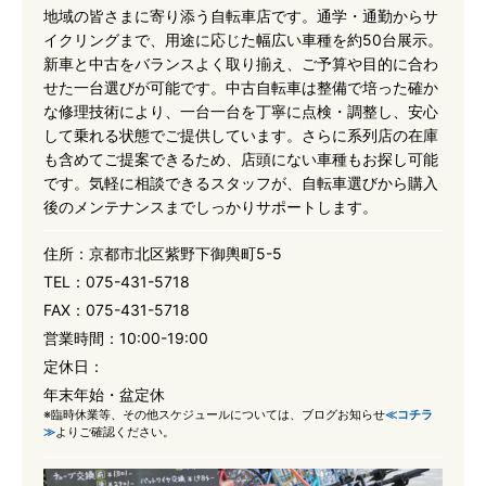
地域の皆さまに寄り添う自転車店です。通学・通勤からサ
イクリングまで、用途に応じた幅広い車種を約50台展示。
新車と中古をバランスよく取り揃え、ご予算や目的に合わ
せた一台選びが可能です。中古自転車は整備で培った確か
な修理技術により、一台一台を丁寧に点検・調整し、安心
して乗れる状態でご提供しています。さらに系列店の在庫
も含めてご提案できるため、店頭にない車種もお探し可能
です。気軽に相談できるスタッフが、自転車選びから購入
後のメンテナンスまでしっかりサポートします。
住所：
京都市北区紫野下御輿町5-5
TEL：
075-431-5718
FAX：
075-431-5718
営業時間：
10:00-19:00
定休日：
年末年始・盆定休
※臨時休業等、その他スケジュールについては、ブログお知らせ
≪コチラ
≫
よりご確認ください。