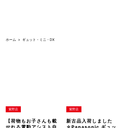
ホーム
ギュット・ミニ・DX
紫野店
紫野店
【荷物もお子さんも載
新古品入荷しました
せれる電動アシスト自
☆Panasonic ギュッ