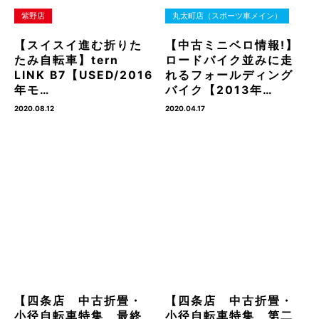
紫野店
丸太町店（スポーツ車メイン）
【スイスイ進む折りた
【中古ミニベロ情報!】
たみ自転車】tern
ロードバイク並みに走
LINK B7【USED/2016
れるフォールディング
年モ…
バイク【2013年…
2020.08.12
2020.04.17
【四条店 中古折畳・
【四条店 中古折畳・
小径自転車特集 最終
小径自転車特集 第二