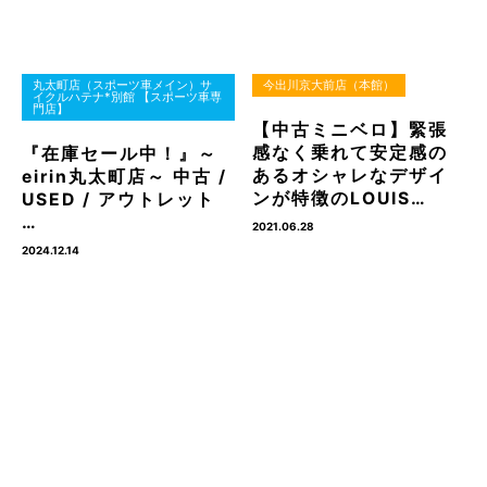
丸太町店（スポーツ車メイン）サ
今出川京大前店（本館）
イクルハテナ*別館 【スポーツ車専
門店】
【中古ミニベロ】緊張
感なく乗れて安定感の
『在庫セール中！』～
あるオシャレなデザイ
eirin丸太町店～ 中古 /
ンが特徴のLOUIS…
USED / アウトレット
…
2021.06.28
2024.12.14