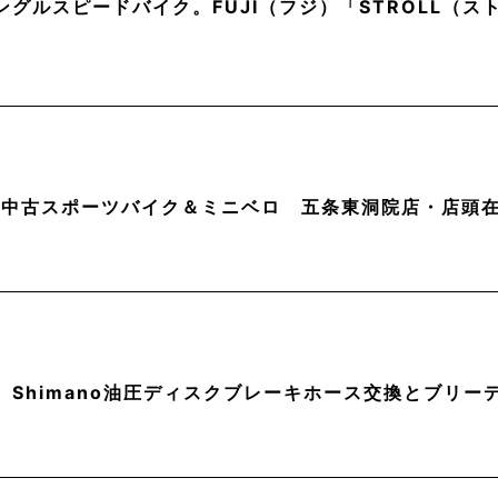
ングルスピードバイク。FUJI（フジ）「STROLL（
月】中古スポーツバイク＆ミニベロ 五条東洞院店・店頭
】Shimano油圧ディスクブレーキホース交換とブリー